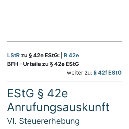
LStR
zu § 42e EStG:
|
R 42e
BFH - Urteile zu § 42e EStG
weiter zu:
§ 42f EStG
EStG § 42e
Anrufungsauskunft
VI. Steuererhebung