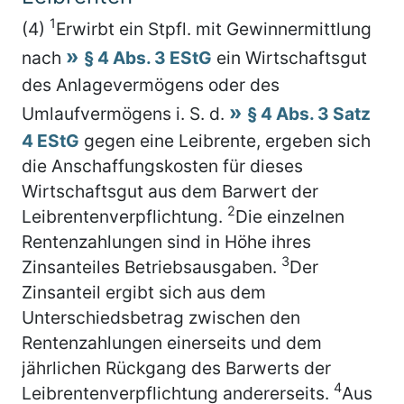
1
(4)
Erwirbt ein Stpfl. mit Gewinnermittlung
nach
§ 4 Abs. 3 EStG
ein Wirtschaftsgut
des Anlagevermögens oder des
Umlaufvermögens i. S. d.
§ 4 Abs. 3 Satz
4 EStG
gegen eine Leibrente, ergeben sich
die Anschaffungskosten für dieses
Wirtschaftsgut aus dem Barwert der
2
Leibrentenverpflichtung.
Die einzelnen
Rentenzahlungen sind in Höhe ihres
3
Zinsanteiles Betriebsausgaben.
Der
Zinsanteil ergibt sich aus dem
Unterschiedsbetrag zwischen den
Rentenzahlungen einerseits und dem
jährlichen Rückgang des Barwerts der
4
Leibrentenverpflichtung andererseits.
Aus