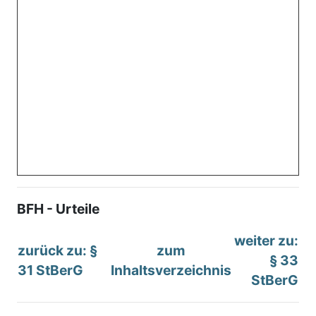
BFH - Urteile
weiter zu:
zurück zu: §
zum
§ 33
31 StBerG
Inhaltsverzeichnis
StBerG