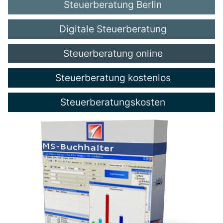
Steuerberatung Berlin
Digitale Steuerberatung
Steuerberatung online
Steuerberatung kostenlos
Steuerberatungskosten