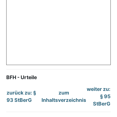
BFH - Urteile
weiter zu:
zurück zu: §
zum
§ 95
93 StBerG
Inhaltsverzeichnis
StBerG