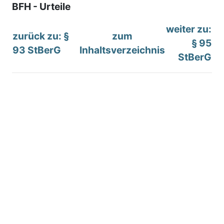
BFH - Urteile
weiter zu:
zurück zu: §
zum
§ 95
93 StBerG
Inhaltsverzeichnis
StBerG