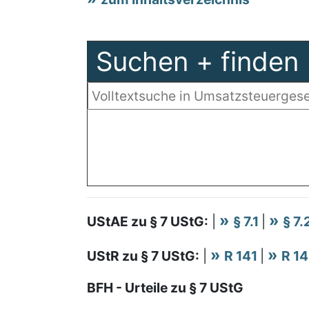
Suchen + finden
UStAE zu § 7 UStG:
|
§ 7.1
|
§ 7.
UStR zu § 7 UStG:
|
R 141
|
R 1
BFH - Urteile zu § 7 UStG