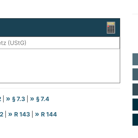
2
|
§ 7.3
|
§ 7.4
42
|
R 143
|
R 144