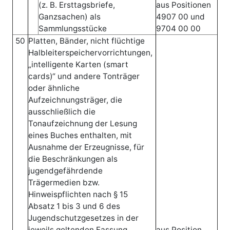
(z. B. Ersttagsbriefe,
aus Positionen
Ganzsachen) als
4907 00 und
Sammlungsstücke
9704 00 00
50
Platten, Bänder, nicht flüchtige
Halbleiterspeichervorrichtungen,
„intelligente Karten (smart
cards)“ und andere Tonträger
oder ähnliche
Aufzeichnungsträger, die
ausschließlich die
Tonaufzeichnung der Lesung
eines Buches enthalten, mit
Ausnahme der Erzeugnisse, für
die Beschränkungen als
jugendgefährdende
Trägermedien bzw.
Hinweispflichten nach § 15
Absatz 1 bis 3 und 6 des
Jugendschutzgesetzes in der
jeweils geltenden Fassung
aus Position