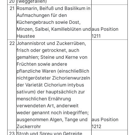
20
(weggefallen)
21
Rosmarin, Beifuß und Basilikum in
Aufmachungen für den
Küchengebrauch sowie Dost,
Minzen, Salbei, Kamilleblüten und
aus Position
Haustee
1211
22
Johannisbrot und Zuckerrüben,
frisch oder getrocknet, auch
gemahlen; Steine und Kerne von
Früchten sowie andere
pflanzliche Waren (einschließlich
nichtgerösteter Zichorienwurzeln
der Varietät Cichorium intybus
sativum) der hauptsächlich zur
menschlichen Ernährung
verwendeten Art, anderweit
weder genannt noch inbegriffen;
ausgenommen Algen, Tange und
aus Position
Zuckerrohr
1212
23
Stroh und Spreu von Getreide