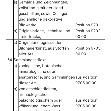
a)
Gemälde und Zeichnungen,
vollständig mit der Hand
geschaffen, sowie Collagen
und ähnliche dekorative
Bildwerke,
Position 9701
b)
Originalstiche, -schnitte und -
Position 9702
steindrucke,
00 00
c)
Originalerzeugnisse der
Bildhauerkunst, aus Stoffen
Position 9703
aller Art
00 00
54
Sammlungsstücke,
a)
zoologische, botanische,
mineralogische oder
anatomische, und Sammlungen
aus Position
dieser Art,
9705 00 00
b)
von geschichtlichem,
archäologischem,
paläontologischem oder
aus Position
völkerkundlichem Wert,
9705 00 00