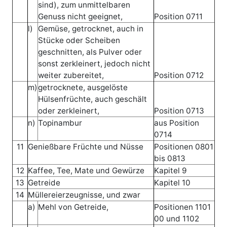
sind), zum unmittelbaren
Genuss nicht geeignet,
Position 0711
l)
Gemüse, getrocknet, auch in
Stücke oder Scheiben
geschnitten, als Pulver oder
sonst zerkleinert, jedoch nicht
weiter zubereitet,
Position 0712
m)
getrocknete, ausgelöste
Hülsenfrüchte, auch geschält
oder zerkleinert,
Position 0713
n)
Topinambur
aus Position
0714
11
Genießbare Früchte und Nüsse
Positionen 0801
bis 0813
12
Kaffee, Tee, Mate und Gewürze
Kapitel 9
13
Getreide
Kapitel 10
14
Müllereierzeugnisse, und zwar
a)
Mehl von Getreide,
Positionen 1101
00 und 1102