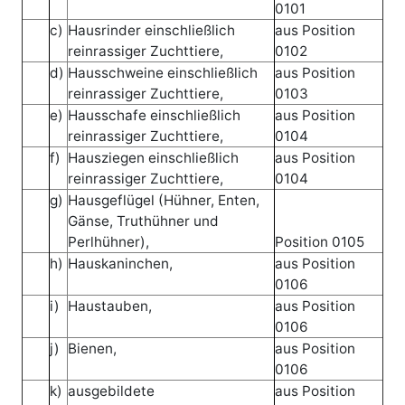
0101
c)
Hausrinder einschließlich
aus Position
reinrassiger Zuchttiere,
0102
d)
Hausschweine einschließlich
aus Position
reinrassiger Zuchttiere,
0103
e)
Hausschafe einschließlich
aus Position
reinrassiger Zuchttiere,
0104
f)
Hausziegen einschließlich
aus Position
reinrassiger Zuchttiere,
0104
g)
Hausgeflügel (Hühner, Enten,
Gänse, Truthühner und
Perlhühner),
Position 0105
h)
Hauskaninchen,
aus Position
0106
i)
Haustauben,
aus Position
0106
j)
Bienen,
aus Position
0106
k)
ausgebildete
aus Position