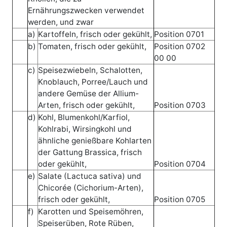
Ernährungszwecken verwendet
werden, und zwar
a)
Kartoffeln, frisch oder gekühlt,
Position 0701
b)
Tomaten, frisch oder gekühlt,
Position 0702
00 00
c)
Speisezwiebeln, Schalotten,
Knoblauch, Porree/Lauch und
andere Gemüse der Allium-
Arten, frisch oder gekühlt,
Position 0703
d)
Kohl, Blumenkohl/Karfiol,
Kohlrabi, Wirsingkohl und
ähnliche genießbare Kohlarten
der Gattung Brassica, frisch
oder gekühlt,
Position 0704
e)
Salate (Lactuca sativa) und
Chicorée (Cichorium-Arten),
frisch oder gekühlt,
Position 0705
f)
Karotten und Speisemöhren,
Speiserüben, Rote Rüben,