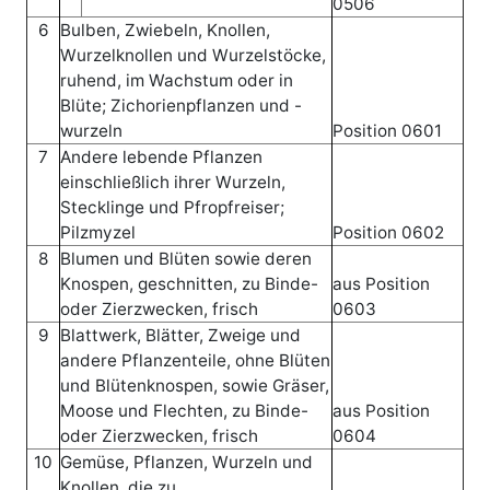
0506
6
Bulben, Zwiebeln, Knollen,
Wurzelknollen und Wurzelstöcke,
ruhend, im Wachstum oder in
Blüte; Zichorienpflanzen und -
wurzeln
Position 0601
7
Andere lebende Pflanzen
einschließlich ihrer Wurzeln,
Stecklinge und Pfropfreiser;
Pilzmyzel
Position 0602
8
Blumen und Blüten sowie deren
Knospen, geschnitten, zu Binde-
aus Position
oder Zierzwecken, frisch
0603
9
Blattwerk, Blätter, Zweige und
andere Pflanzenteile, ohne Blüten
und Blütenknospen, sowie Gräser,
Moose und Flechten, zu Binde-
aus Position
oder Zierzwecken, frisch
0604
10
Gemüse, Pflanzen, Wurzeln und
Knollen, die zu