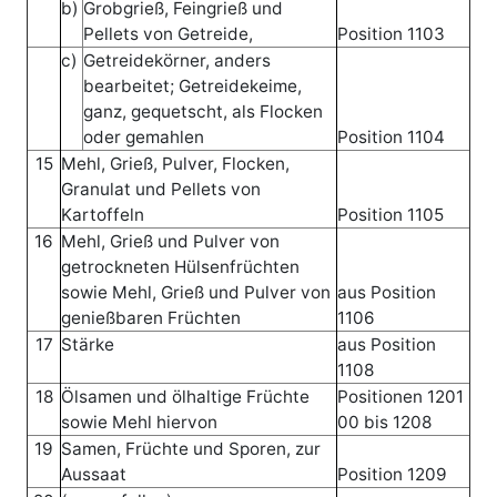
b)
Grobgrieß, Feingrieß und
Pellets von Getreide,
Position 1103
c)
Getreidekörner, anders
bearbeitet; Getreidekeime,
ganz, gequetscht, als Flocken
oder gemahlen
Position 1104
15
Mehl, Grieß, Pulver, Flocken,
Granulat und Pellets von
Kartoffeln
Position 1105
16
Mehl, Grieß und Pulver von
getrockneten Hülsenfrüchten
sowie Mehl, Grieß und Pulver von
aus Position
genießbaren Früchten
1106
17
Stärke
aus Position
1108
18
Ölsamen und ölhaltige Früchte
Positionen 1201
sowie Mehl hiervon
00 bis 1208
19
Samen, Früchte und Sporen, zur
Aussaat
Position 1209