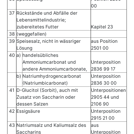
00
37
Rückstände und Abfälle der
Lebensmittelindustrie;
zubereitetes Futter
Kapitel 23
38
(weggefallen)
39
Speisesalz, nicht in wässriger
aus Position
Lösung
2501 00
40
a)
handelsübliches
Ammoniumcarbonat und
Unterposition
andere Ammoniumcarbonate,
2836 99 17
b)
Natriumhydrogencarbonat
Unterposition
(Natriumbicarbonat)
2836 30 00
41
D-Glucitol (Sorbit), auch mit
Unterpositionen
Zusatz von Saccharin oder
2905 44 und
dessen Salzen
2106 90
42
Essigsäure
Unterposition
2915 21 00
43
Natriumsalz und Kaliumsalz des
aus
Saccharins
Unterposition