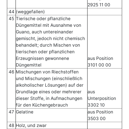
2925 11 00
44
(weggefallen)
45
Tierische oder pflanzliche
Düngemittel mit Ausnahme von
Guano, auch untereinander
gemischt, jedoch nicht chemisch
behandelt; durch Mischen von
tierischen oder pflanzlichen
Erzeugnissen gewonnene
aus Position
Düngemittel
3101 00 00
46
Mischungen von Riechstoffen
und Mischungen (einschließlich
alkoholischer Lösungen) auf der
Grundlage eines oder mehrerer
aus
dieser Stoffe, in Aufmachungen
Unterposition
für den Küchengebrauch
3302 10
47
Gelatine
aus Position
3503 00
48
Holz, und zwar