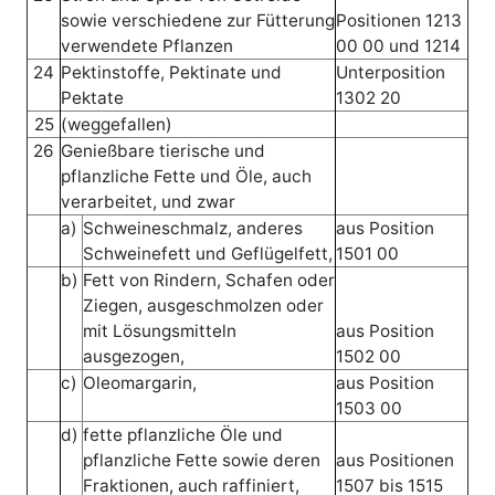
sowie verschiedene zur Fütterung
Positionen 1213
verwendete Pflanzen
00 00 und 1214
24
Pektinstoffe, Pektinate und
Unterposition
Pektate
1302 20
25
(weggefallen)
26
Genießbare tierische und
pflanzliche Fette und Öle, auch
verarbeitet, und zwar
a)
Schweineschmalz, anderes
aus Position
Schweinefett und Geflügelfett,
1501 00
b)
Fett von Rindern, Schafen oder
Ziegen, ausgeschmolzen oder
mit Lösungsmitteln
aus Position
ausgezogen,
1502 00
c)
Oleomargarin,
aus Position
1503 00
d)
fette pflanzliche Öle und
pflanzliche Fette sowie deren
aus Positionen
Fraktionen, auch raffiniert,
1507 bis 1515