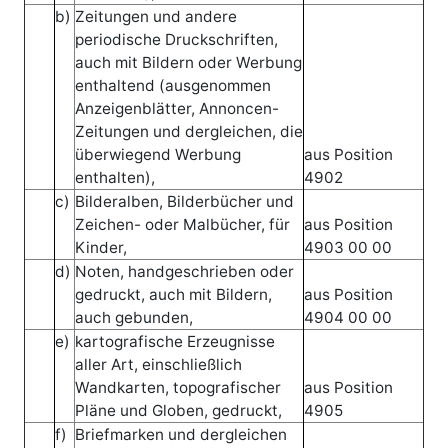
b)
Zeitungen und andere
periodische Druckschriften,
auch mit Bildern oder Werbung
enthaltend (ausgenommen
Anzeigenblätter, Annoncen-
Zeitungen und dergleichen, die
überwiegend Werbung
aus Position
enthalten),
4902
c)
Bilderalben, Bilderbücher und
Zeichen- oder Malbücher, für
aus Position
Kinder,
4903 00 00
d)
Noten, handgeschrieben oder
gedruckt, auch mit Bildern,
aus Position
auch gebunden,
4904 00 00
e)
kartografische Erzeugnisse
aller Art, einschließlich
Wandkarten, topografischer
aus Position
Pläne und Globen, gedruckt,
4905
f)
Briefmarken und dergleichen