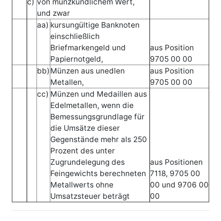
c)
von münzkundlichem Wert,
und zwar
aa)
kursungültige Banknoten
einschließlich
Briefmarkengeld und
aus Position
Papiernotgeld,
9705 00 00
bb)
Münzen aus unedlen
aus Position
Metallen,
9705 00 00
cc)
Münzen und Medaillen aus
Edelmetallen, wenn die
Bemessungsgrundlage für
die Umsätze dieser
Gegenstände mehr als 250
Prozent des unter
Zugrundelegung des
aus Positionen
Feingewichts berechneten
7118, 9705 00
Metallwerts ohne
00 und 9706 00
Umsatzsteuer beträgt
00