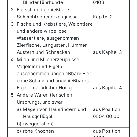
Blindenführhunde
0106
2
Fleisch und genießbare
Schlachtnebenerzeugnisse
Kapitel 2
3
Fische und Krebstiere, Weichtiere
und andere wirbellose
Wassertiere, ausgenommen
Zierfische, Langusten, Hummer,
Austern und Schnecken
aus Kapitel 3
4
Milch und Milcherzeugnisse;
Vogeleier und Eigelb,
ausgenommen ungenießbare Eier
ohne Schale und ungenießbares
Eigelb; natürlicher Honig
aus Kapitel 4
5
Andere Waren tierischen
Ursprungs, und zwar
a)
Mägen von Hausrindern und
aus Position
Hausgeflügel,
0504 00 00
b)
(weggefallen)
c)
rohe Knochen
aus Position