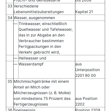
Frucht- und Gemüsesäfte
bis 2008
33
Verschiedene
Lebensmittelzubereitungen
Kapitel 21
34
Wasser, ausgenommen
—
Trinkwasser, einschließlich
Quellwasser und Tafelwasser,
das in zur Abgabe an den
Verbraucher bestimmten
Fertigpackungen in den
Verkehr gebracht wird,
—
Heilwasser und
—
Wasserdampf
aus
Unterposition
2201 90 00
35
Milchmischgetränke mit einem
Anteil an Milch oder
Milcherzeugnissen (z. B. Molke)
von mindestens 75 Prozent des
aus Position
Fertigerzeugnisses
2202
36
Speiseessig
Position 2209