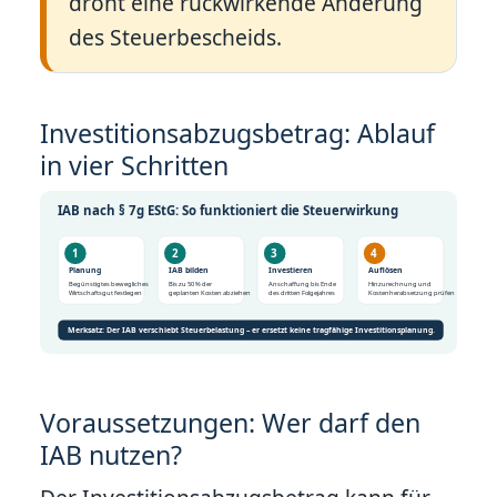
droht eine rückwirkende Änderung
des Steuerbescheids.
Investitionsabzugsbetrag: Ablauf
in vier Schritten
IAB nach § 7g EStG: So funktioniert die Steuerwirkung
1
2
3
4
Planung
IAB bilden
Investieren
Auflösen
Begünstigtes bewegliches
Bis zu 50 % der
Anschaffung bis Ende
Hinzurechnung und
Wirtschaftsgut festlegen
geplanten Kosten abziehen
des dritten Folgejahres
Kostenherabsetzung prüfen
Merksatz: Der IAB verschiebt Steuerbelastung – er ersetzt keine tragfähige Investitionsplanung.
Voraussetzungen: Wer darf den
IAB nutzen?