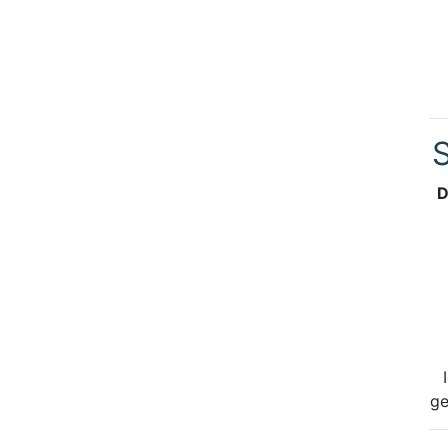
S
D
ge