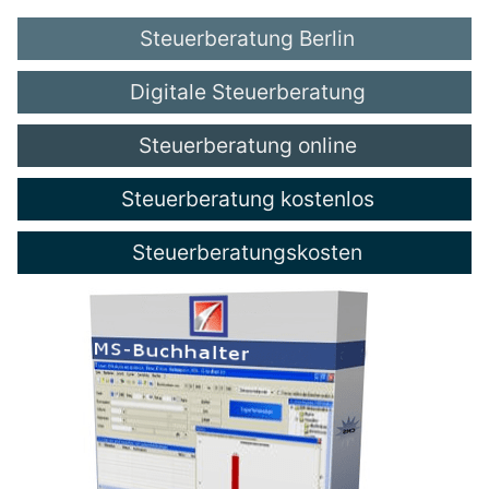
Steuerberatung Berlin
Digitale Steuerberatung
Steuerberatung online
Steuerberatung kostenlos
Steuerberatungskosten