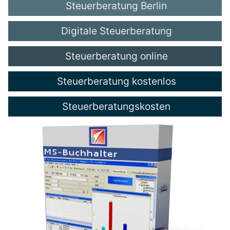
Steuerberatung Berlin
Digitale Steuerberatung
Steuerberatung online
Steuerberatung kostenlos
Steuerberatungskosten