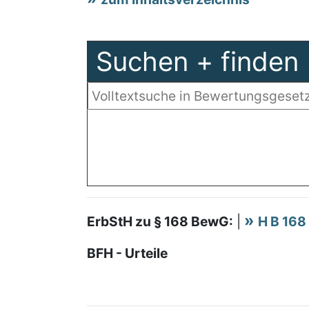
Suchen + finden
ErbStH zu § 168 BewG:
|
H B 168
BFH - Urteile