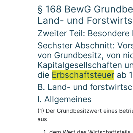
§ 168 BewG Grundbes
Land- und Forstwirts
Zweiter Teil: Besondere
Sechster Abschnitt: Vor
von Grundbesitz, von nic
Kapitalgesellschaften u
die
Erbschaftsteuer
ab 1
B. Land- und forstwirts
I. Allgemeines
(1) Der Grundbesitzwert eines Betr
aus
dem Wert des Wirtschaftsteils (