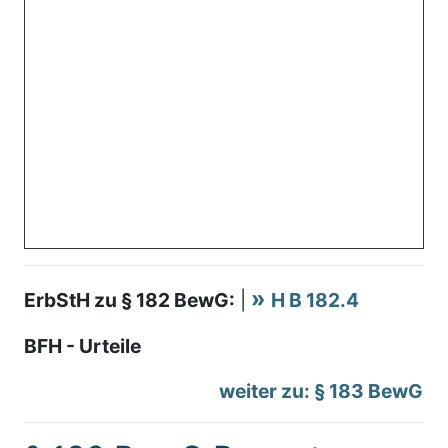
ErbStH zu § 182 BewG:
|
H B 182.4
BFH - Urteile
weiter zu: § 183 BewG