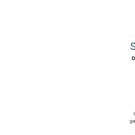
S
D
ge