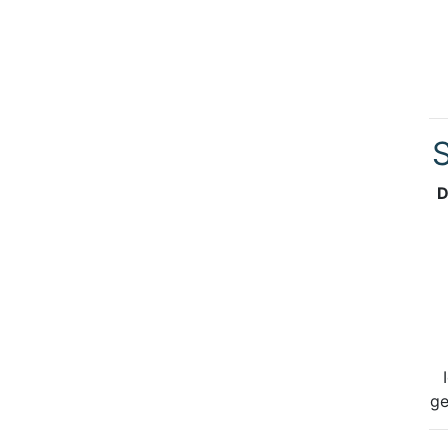
S
D
ge