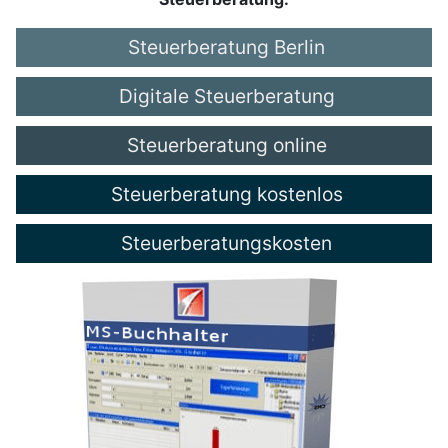
Steuerberatung Berlin
Digitale Steuerberatung
Steuerberatung online
Steuerberatung kostenlos
Steuerberatungskosten