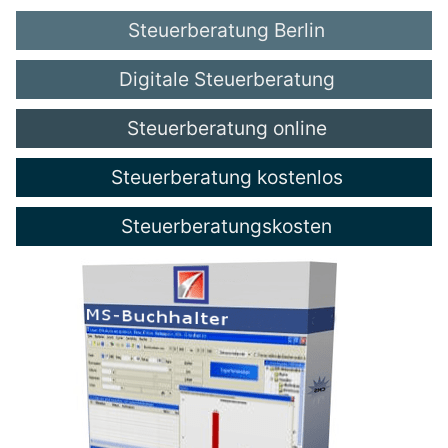
Steuerberatung Berlin
Digitale Steuerberatung
Steuerberatung online
Steuerberatung kostenlos
Steuerberatungskosten