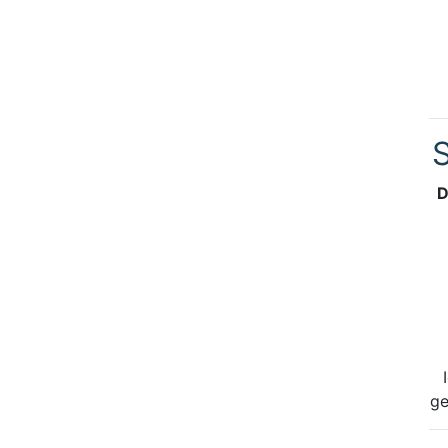
S
D
ge