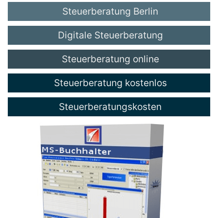
Steuerberatung Berlin
Digitale Steuerberatung
Steuerberatung online
Steuerberatung kostenlos
Steuerberatungskosten