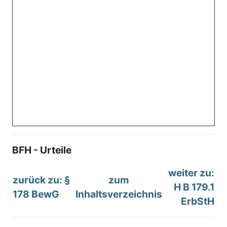
BFH - Urteile
weiter zu:
zurück zu: §
zum
H B 179.1
178 BewG
Inhaltsverzeichnis
ErbStH