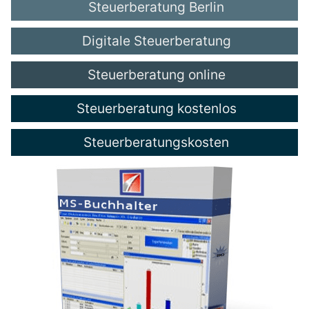
Steuerberatung Berlin
Digitale Steuerberatung
Steuerberatung online
Steuerberatung kostenlos
Steuerberatungskosten