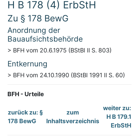
H B 178 (4) ErbStH
Zu § 178 BewG
Anordnung der
Bauaufsichtsbehörde
> BFH vom 20.6.1975 (BStBl II S. 803)
Entkernung
> BFH vom 24.10.1990 (BStBl 1991 II S. 60)
BFH - Urteile
weiter zu:
zurück zu: §
zum
H B 179.1
178 BewG
Inhaltsverzeichnis
ErbStH