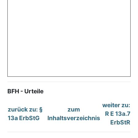
BFH - Urteile
weiter zu:
zurück zu: §
zum
R E 13a.7
13a ErbStG
Inhaltsverzeichnis
ErbStR