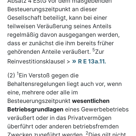
Absatz 4 EStG vor dem maßgebenden
Besteuerungszeitpunkt an dieser
Gesellschaft beteiligt, kann bei einer
teilweisen Veräußerung seines Anteils
regelmäßig davon ausgegangen werden,
dass er zunächst die ihm bereits früher
5
gehörenden Anteile veräußert.
Zur
Reinvestitionsklausel >
R E 13a.11.
1
(2)
Ein Verstoß gegen die
Behaltensregelungen liegt auch vor, wenn
eine, mehrere oder alle im
Besteuerungszeitpunkt
wesentlichen
Betriebsgrundlagen
eines Gewerbebetriebs
veräußert oder in das Privatvermögen
überführt oder anderen betriebsfremden
2
Zwecken zugeführt werden.
Dies gilt nicht,