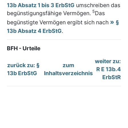
13b Absatz 1 bis 3 ErbStG
umschreiben das
5
begünstigungsfähige Vermögen.
Das
begünstigte Vermögen ergibt sich nach
§
13b Absatz 4 ErbStG
.
BFH - Urteile
weiter zu:
zurück zu: §
zum
R E 13b.4
13b ErbStG
Inhaltsverzeichnis
ErbStR