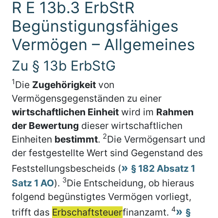
R E 13b.3 ErbStR
Begünstigungsfähiges
Vermögen – Allgemeines
Zu § 13b ErbStG
1
Die
Zugehörigkeit
von
Vermögensgegenständen zu einer
wirtschaftlichen Einheit
wird im
Rahmen
der Bewertung
dieser wirtschaftlichen
2
Einheiten
bestimmt
.
Die Vermögensart und
der festgestellte Wert sind Gegenstand des
Feststellungsbescheids (
§ 182 Absatz 1
3
Satz 1 AO
).
Die Entscheidung, ob hieraus
folgend begünstigtes Vermögen vorliegt,
4
trifft das
Erbschaftsteuer
finanzamt.
§