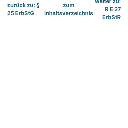
weiter zu:
zurück zu: §
zum
R E 27
25 ErbStG
Inhaltsverzeichnis
ErbStR