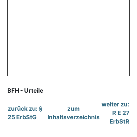
BFH - Urteile
weiter zu:
zurück zu: §
zum
R E 27
25 ErbStG
Inhaltsverzeichnis
ErbStR