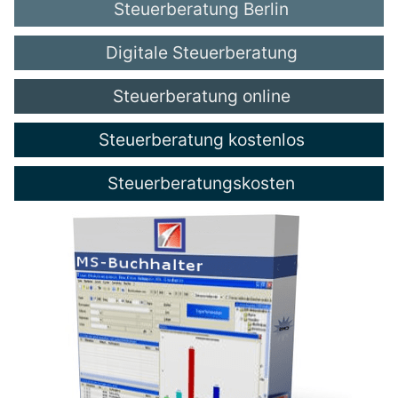
Steuerberatung Berlin
Digitale Steuerberatung
Steuerberatung online
Steuerberatung kostenlos
Steuerberatungskosten