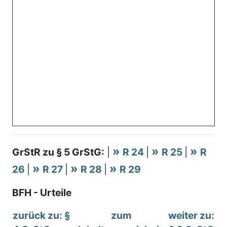
GrStR zu § 5 GrStG:
|
R 24
|
R 25
|
R
26
|
R 27
|
R 28
|
R 29
BFH - Urteile
zurück zu: §
zum
weiter zu: