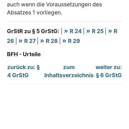
auch wenn die Voraussetzungen des
Absatzes 1 vorliegen.
GrStR zu § 5 GrStG:
|
R 24
|
R 25
|
R
26
|
R 27
|
R 28
|
R 29
BFH - Urteile
zurück zu: §
zum
weiter zu:
4 GrStG
Inhaltsverzeichnis
§ 6 GrStG