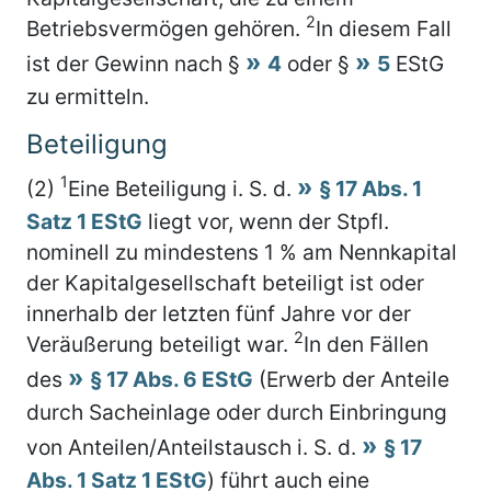
2
Betriebsvermögen gehören.
In diesem Fall
ist der Gewinn nach §
4
oder §
5
EStG
zu ermitteln.
Beteiligung
1
(2)
Eine Beteiligung i. S. d.
§ 17 Abs. 1
Satz 1 EStG
liegt vor, wenn der Stpfl.
nominell zu mindestens 1 % am Nennkapital
der Kapitalgesellschaft beteiligt ist oder
innerhalb der letzten fünf Jahre vor der
2
Veräußerung beteiligt war.
In den Fällen
des
§ 17 Abs. 6 EStG
(Erwerb der Anteile
durch Sacheinlage oder durch Einbringung
von Anteilen/Anteilstausch i. S. d.
§ 17
Abs. 1 Satz 1 EStG
) führt auch eine