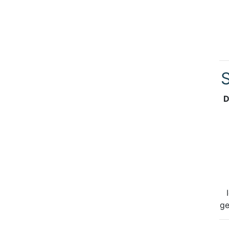
S
D
ge