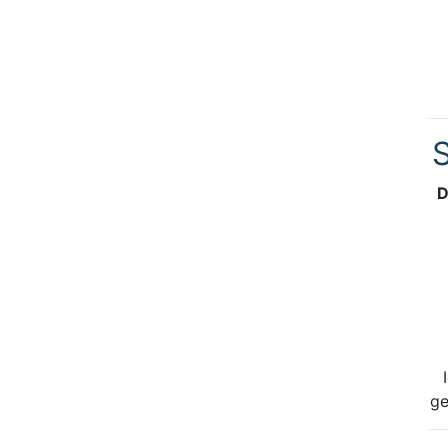
S
D
ge