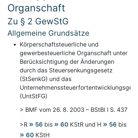
Organschaft
Zu § 2 GewStG
Allgemeine Grundsätze
Körperschaftsteuerliche und
gewerbesteuerliche Organschaft unter
Berücksichtigung der Änderungen
durch das Steuersenkungsgesetz
(StSenkG) und das
Unternehmenssteuerfortentwicklungsgese
(UntStFG)
> BMF vom 26. 8. 2003 – BStBl I S. 437
>R
56
bis
60
KStR und H
56
bis
60
KStH