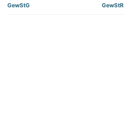
GewStG
GewStR