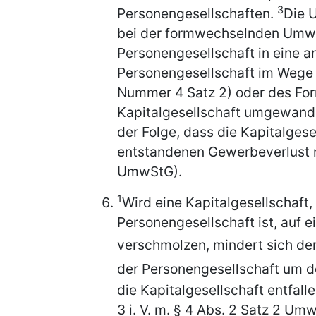
3
Personengesellschaften.
Die U
bei der formwechselnden Umwan
Personengesellschaft in eine 
Personengesellschaft im Wege
Nummer 4 Satz 2) oder des Fo
Kapitalgesellschaft umgewande
der Folge, dass die Kapitalges
entstandenen Gewerbeverlust n
UmwStG).
1
Wird eine Kapitalgesellschaft,
Personengesellschaft ist, auf e
verschmolzen, mindert sich de
der Personengesellschaft um 
die Kapitalgesellschaft entfalle
3 i. V. m. § 4 Abs. 2 Satz 2 U