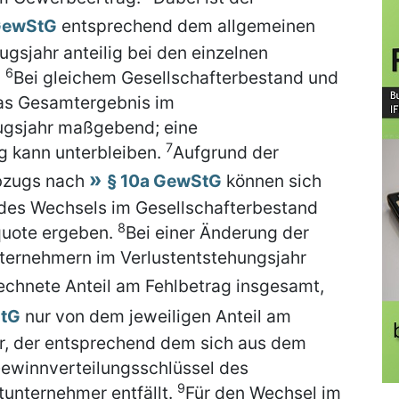
 GewStG
entsprechend dem allgemeinen
gsjahr anteilig bei den einzelnen
6
.
Bei gleichem Gesellschafterbestand und
das Gesamtergebnis im
ugsjahr maßgebend; eine
7
g kann unterbleiben.
Aufgrund der
bzugs nach
§ 10a GewStG
können sich
 des Wechsels im Gesellschafterbestand
8
quote ergeben.
Bei einer Änderung der
nternehmern im Verlustentstehungsjahr
chnete Anteil am Fehlbetrag insgesamt,
StG
nur von dem jeweiligen Anteil am
, der entsprechend dem sich aus dem
ewinnverteilungsschlüssel des
9
tunternehmer entfällt.
Für den Wechsel im