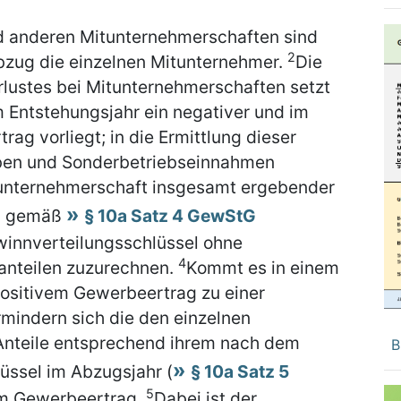
d anderen Mitunternehmerschaften sind
2
bzug die einzelnen Mitunternehmer.
Die
lustes bei Mitunternehmerschaften setzt
m Entstehungsjahr ein negativer und im
rag vorliegt; in die Ermittlung dieser
ben und Sonderbetriebseinnahmen
itunternehmerschaft insgesamt ergebender
rn gemäß
§ 10a Satz 4 GewStG
innverteilungsschlüssel ohne
4
anteilen zuzurechnen.
Kommt es in einem
ositivem Gewerbeertrag zu einer
mindern sich die den einzelnen
nteile entsprechend ihrem nach dem
B
üssel im Abzugsjahr (
§ 10a Satz 5
5
am Gewerbeertrag.
Dabei ist der