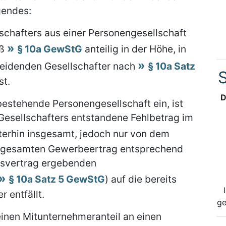
gendes:
schafters aus einer Personengesellschaft
äß
§ 10a GewStG
anteilig in der Höhe, in
heidenden Gesellschafter nach
§ 10a Satz
S
st.
D
e bestehende Personengesellschaft ein, ist
 Gesellschafters entstandene Fehlbetrag im
erhin insgesamt, jedoch nur von dem
m gesamten Gewerbeertrag entsprechend
tsvertrag ergebenden
§ 10a Satz 5 GewStG
) auf die bereits
r entfällt.
ge
einen Mitunternehmeranteil an einen