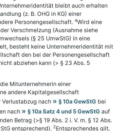
nternehmeridentität bleibt auch erhalten
dlung (z. B. OHG in KG) einer
4
andere Personengesellschaft.
Wird eine
 der Verschmelzung (Ausnahme siehe
rmwechsels (§ 25 UmwStG) in eine
lt, besteht keine Unternehmeridentität mit
ellschaft den bei der Personengesellschaft
icht abziehen kann (> § 23 Abs. 5
 die Mitunternehmerin einer
ine andere Kapitalgesellschaft
r Verlustabzug nach
§ 10a GewStG
bei
den nach
§ 10a Satz 4 und 5 GewStG
auf
nden Betrag (>§ 19 Abs. 2 i. V. m. § 12 Abs.
2
mwStG entsprechend).
Entsprechendes gilt,