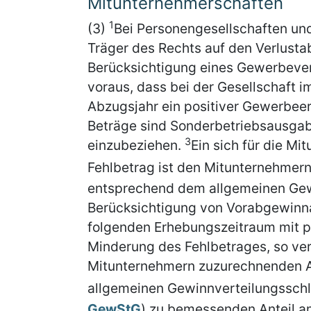
Mitunternehmerschaften
1
(3)
Bei Personengesellschaften un
Träger des Rechts auf den Verlusta
Berücksichtigung eines Gewerbever
voraus, dass bei der Gesellschaft i
Abzugsjahr ein positiver Gewerbeert
Beträge sind Sonderbetriebsausga
3
einzubeziehen.
Ein sich für die M
Fehlbetrag ist den Mitunternehme
entsprechend dem allgemeinen Gew
Berücksichtigung von Vorabgewinn
folgenden Erhebungszeitraum mit p
Minderung des Fehlbetrages, so ver
Mitunternehmern zuzurechnenden A
allgemeinen Gewinnverteilungsschl
GewStG
) zu bemessenden Anteil 