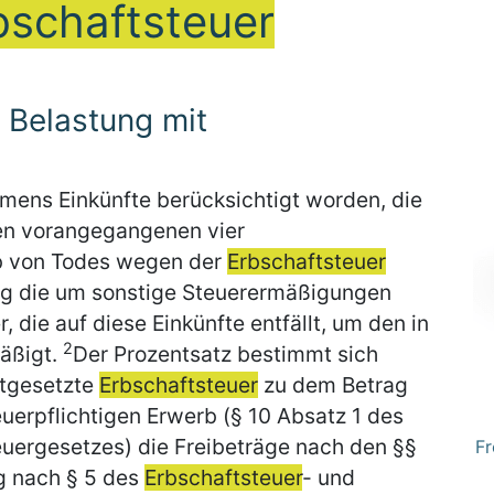
bschaftsteuer
 Belastung mit
mmens Einkünfte berücksichtigt worden, die
en vorangegangenen vier
b von Todes wegen der
Erbschaftsteuer
rag die um sonstige Steuerermäßigungen
 die auf diese Einkünfte entfällt, um den in
2
äßigt.
Der Prozentsatz bestimmt sich
stgesetzte
Erbschaftsteuer
zu dem Betrag
euerpflichtigen Erwerb (§ 10 Absatz 1 des
uergesetzes) die Freibeträge nach den §§
Fr
ag nach § 5 des
Erbschaftsteuer
- und