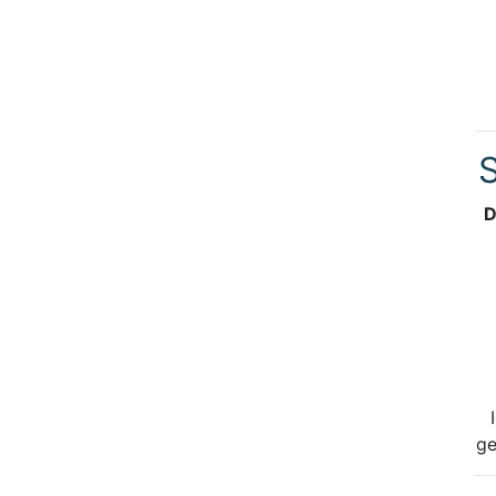
S
D
ge