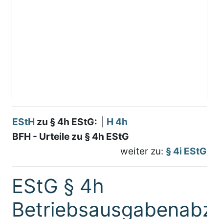
EStH
zu § 4h EStG:
|
H 4h
BFH - Urteile zu § 4h EStG
weiter zu:
§ 4i EStG
EStG § 4h
Betriebsausgabenabz