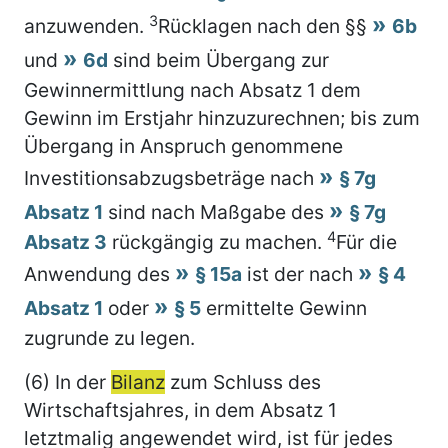
3
anzuwenden.
Rücklagen nach den §§
6b
und
6d
sind beim Übergang zur
Gewinnermittlung nach Absatz 1 dem
Gewinn im Erstjahr hinzuzurechnen; bis zum
Übergang in Anspruch genommene
Investitionsabzugsbeträge nach
§ 7g
Absatz 1
sind nach Maßgabe des
§ 7g
4
Absatz 3
rückgängig zu machen.
Für die
Anwendung des
§ 15a
ist der nach
§ 4
Absatz 1
oder
§ 5
ermittelte Gewinn
zugrunde zu legen.
(6) In der
Bilanz
zum Schluss des
Wirtschaftsjahres, in dem Absatz 1
letztmalig angewendet wird, ist für jedes