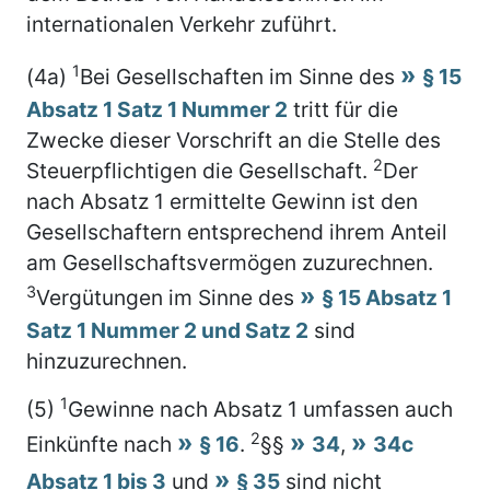
internationalen Verkehr zuführt.
1
(4a)
Bei Gesellschaften im Sinne des
§ 15
Absatz 1 Satz 1 Nummer 2
tritt für die
Zwecke dieser Vorschrift an die Stelle des
2
Steuerpflichtigen die Gesellschaft.
Der
nach Absatz 1 ermittelte Gewinn ist den
Gesellschaftern entsprechend ihrem Anteil
am Gesellschaftsvermögen zuzurechnen.
3
Vergütungen im Sinne des
§ 15 Absatz 1
Satz 1 Nummer 2 und Satz 2
sind
hinzuzurechnen.
1
(5)
Gewinne nach Absatz 1 umfassen auch
2
Einkünfte nach
§ 16
.
§§
34
,
34c
Absatz 1 bis 3
und
§ 35
sind nicht