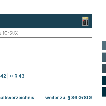
 42
|
R 43
altsverzeichnis
weiter zu: § 36 GrStG