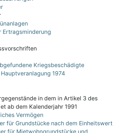
er
r
Grünanlagen
r Ertragsminderung
ssvorschriften
 abgefundene Kriegsbeschädigte
ie Hauptveranlagung 1974
rgegenstände in dem in Artikel 3 des
et ab dem Kalenderjahr 1991
tliches Vermögen
r für Grundstücke nach dem Einheitswert
er für Mietwohngrundstücke und