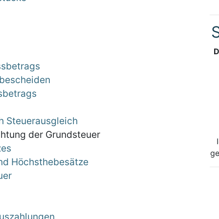
S
D
ssbetrags
sbescheiden
sbetrags
h Steuerausgleich
ichtung der Grundsteuer
zes
ge
und Höchsthebesätze
uer
auszahlungen