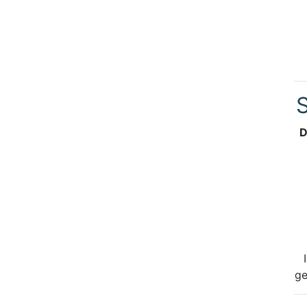
S
D
ge