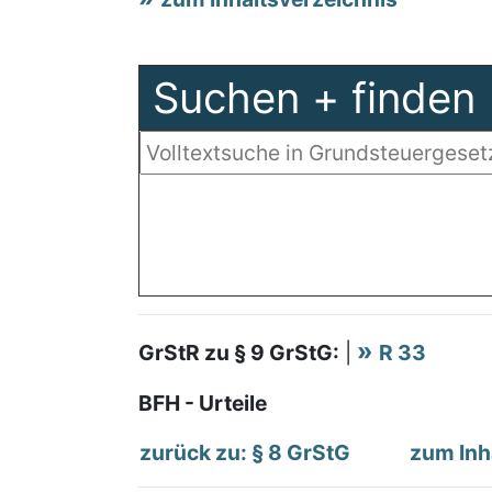
Suchen + finden
GrStR zu § 9 GrStG:
|
R 33
BFH - Urteile
zurück zu: § 8 GrStG
zum Inh