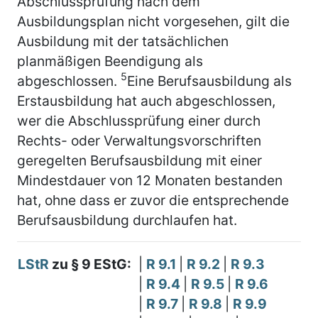
Abschlussprüfung nach dem
Ausbildungsplan nicht vorgesehen, gilt die
Ausbildung mit der tatsächlichen
planmäßigen Beendigung als
5
abgeschlossen.
Eine Berufsausbildung als
Erstausbildung hat auch abgeschlossen,
wer die Abschlussprüfung einer durch
Rechts- oder Verwaltungsvorschriften
geregelten Berufsausbildung mit einer
Mindestdauer von 12 Monaten bestanden
hat, ohne dass er zuvor die entsprechende
Berufsausbildung durchlaufen hat.
LStR
zu § 9 EStG:
|
R 9.1
|
R 9.2
|
R 9.3
|
R 9.4
|
R 9.5
|
R 9.6
|
R 9.7
|
R 9.8
|
R 9.9