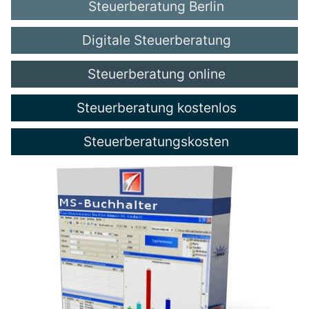
Steuerberatung Berlin
Digitale Steuerberatung
Steuerberatung online
Steuerberatung kostenlos
Steuerberatungskosten