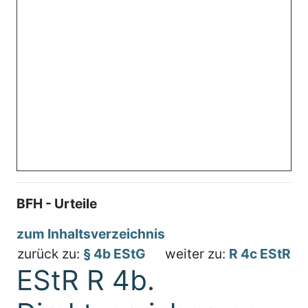
BFH - Urteile
zum Inhaltsverzeichnis
zurück zu:
§ 4b EStG
weiter zu:
R 4c EStR
EStR R 4b.