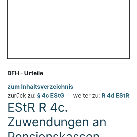
BFH - Urteile
zum Inhaltsverzeichnis
zurück zu:
§ 4c EStG
weiter zu:
R 4d EStR
EStR R 4c.
Zuwendungen an
Pensionskassen