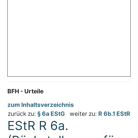
BFH - Urteile
zum Inhaltsverzeichnis
zurück zu:
§ 6a EStG
weiter zu:
R 6b.1 EStR
EStR R 6a.