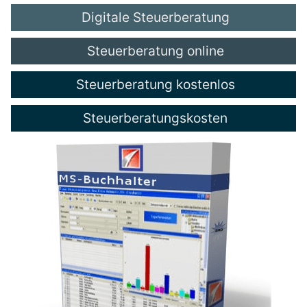
Digitale Steuerberatung
Steuerberatung online
Steuerberatung kostenlos
Steuerberatungskosten