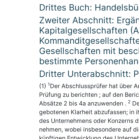
Drittes Buch: Handelsb
Zweiter Abschnitt: Ergä
Kapitalgesellschaften (A
Kommanditgesellschafte
Gesellschaften mit besc
bestimmte Personenhand
Dritter Unterabschnitt: 
1
(1)
Der Abschlussprüfer hat über A
Prüfung zu berichten ; auf den Beri
2
Absätze 2 bis 4a anzuwenden .
Der
gebotenen Klarheit abzufassen; in 
des Unternehmens oder Konzerns dur
nehmen, wobei insbesondere auf di
künftigen Entwicklung des Unterne