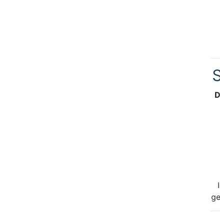
S
D
ge