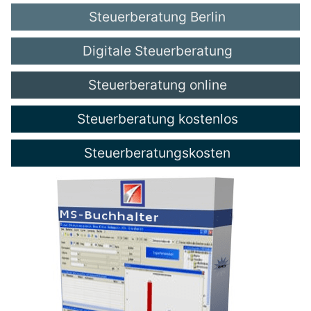
Steuerberatung Berlin
Digitale Steuerberatung
Steuerberatung online
Steuerberatung kostenlos
Steuerberatungskosten