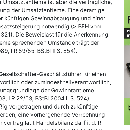
Umsatztantieme ist aber die vertragliche,
ung der Umsatztantieme. Eine derartige
er künftigen Gewinnabsaugung und einer
msatzsteigerung notwendig (> BFH vom
S. 321). Die Beweislast für die Anerkennung
tieme sprechenden Umstände trägt der
9, I R 89/85, BStBl II S. 854).
Gesellschafter-Geschäftsführer für einen
ortlich oder zumindest teilverantwortlich,
essungsgrundlage der Gewinntantieme
, I R 22/03, BStBl 2004 II S. 524).
ig vorgetragen und durch zukünftige
erden; eine vorhergehende Verrechnung
ortrag laut Handelsbilanz darf i. d. R.