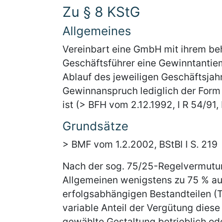
Zu § 8 KStG
Allgemeines
Vereinbart eine GmbH mit ihrem be
Geschäftsführer eine Gewinntantiem
Ablauf des jeweiligen Geschäftsjah
Gewinnanspruch lediglich der Form 
ist (> BFH vom 2.12.1992, I R 54/91, 
Grundsätze
> BMF vom 1.2.2002, BStBl I S. 219
Nach der sog. 75/25-Regelvermutun
Allgemeinen wenigstens zu 75 % au
erfolgsabhängigen Bestandteilen (T
variable Anteil der Vergütung diese G
gewählte Gestaltung betrieblich ode