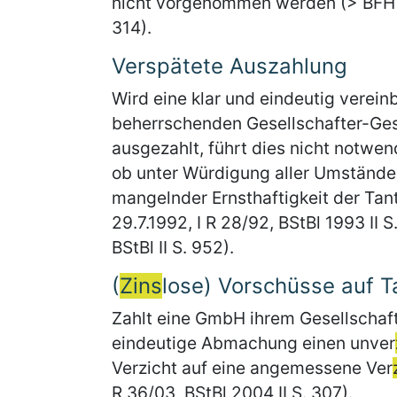
nicht vorgenommen werden (> BFH vo
314).
Verspätete Auszahlung
Wird eine klar und eindeutig verei
beherrschenden Gesellschafter-Gesch
ausgezahlt, führt dies nicht notwen
ob unter Würdigung aller Umstände
mangelnder Ernsthaftigkeit der Ta
29.7.1992, I R 28/92, BStBl 1993 II 
BStBl II S. 952).
(
Zins
lose) Vorschüsse auf 
Zahlt eine GmbH ihrem Gesellschaf
eindeutige Abmachung einen unver
Verzicht auf eine angemessene Ver
R 36/03, BStBl 2004 II S. 307).