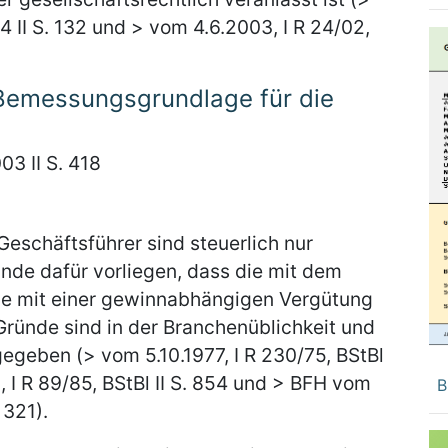
4 II S. 132 und > vom 4.6.2003, I R 24/02,
Bemessungsgrundlage für die
03 II S. 418
schäftsführer sind steuerlich nur
de dafür vorliegen, dass die mit dem
le mit einer gewinnabhängigen Vergütung
Gründe sind in der Branchenüblichkeit und
egeben (> vom 5.10.1977, I R 230/75, BStBl
, I R 89/85, BStBl II S. 854 und > BFH vom
B
 321).