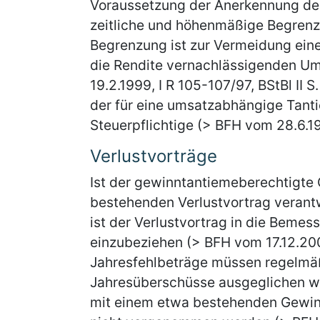
Voraussetzung der Anerkennung der 
zeitliche und höhenmäßige Begrenz
Begrenzung ist zur Vermeidung ein
die Rendite vernachlässigenden U
19.2.1999, I R 105-107/97, BStBl II 
der für eine umsatzabhängige Tan
Steuerpflichtige (> BFH vom 28.6.198
Verlustvorträge
Ist der gewinntantiemeberechtigte 
bestehenden Verlustvortrag verantw
ist der Verlustvortrag in die Bem
einzubeziehen (> BFH vom 17.12.2003
Jahresfehlbeträge müssen regelmäß
Jahresüberschüsse ausgeglichen w
mit einem etwa bestehenden Gewinnv