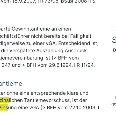
m 18.9.2007, I R 73/06, BStBl 2008 II S.
nbarte Gewinntantieme an einen
äftsführer nicht bereits bei Fälligkeit
S
digerweise zu einer vGA. Entscheidend ist,
 die verspätete Auszahlung Ausdruck
D
ntiemevereinbarung ist (> BFH vom
S. 247 und > BFH vom 29.6.1994, I R 11/94,
Tantieme
ter ohne eine entsprechende klare und
zins
lichen Tantiemevorschuss, ist der
ge
zins
ung eine vGA (> BFH vom 22.10.2003, I