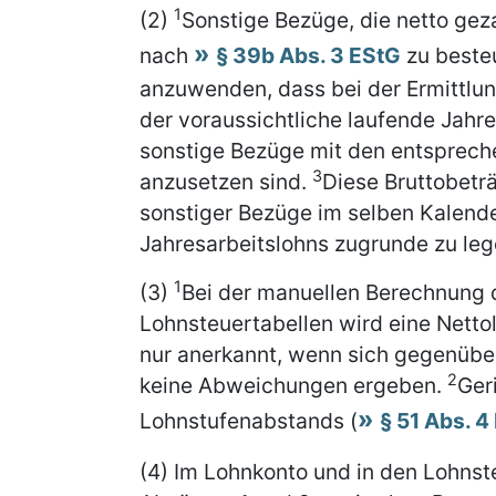
1
(2)
Sonstige Bezüge, die netto geza
nach
§ 39b Abs. 3 EStG
zu beste
anzuwenden, dass bei der Ermittl
der voraussichtliche laufende Jahre
sonstige Bezüge mit den entsprech
3
anzusetzen sind.
Diese Bruttobetr
sonstiger Bezüge im selben Kalend
Jahresarbeitslohns zugrunde zu leg
1
(3)
Bei der manuellen Berechnung 
Lohnsteuertabellen wird eine Netto
nur anerkannt, wenn sich gegenübe
2
keine Abweichungen ergeben.
Ger
Lohnstufenabstands (
§ 51 Abs. 4
(4) Im Lohnkonto und in den Lohns