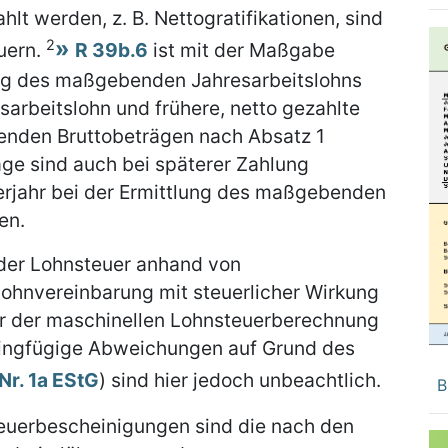
hlt werden, z. B. Nettogratifikationen, sind
2
uern.
R 39b.6
ist mit der Maßgabe
ung des maßgebenden Jahresarbeitslohns
sarbeitslohn und frühere, netto gezahlte
enden Bruttobeträgen nach Absatz 1
äge sind auch bei späterer Zahlung
erjahr bei der Ermittlung des maßgebenden
en.
der Lohnsteuer anhand von
lohnvereinbarung mit steuerlicher Wirkung
r der maschinellen Lohnsteuerberechnung
ingfügige Abweichungen auf Grund des
 Nr. 1a EStG
) sind hier jedoch unbeachtlich.
B
teuerbescheinigungen sind die nach den