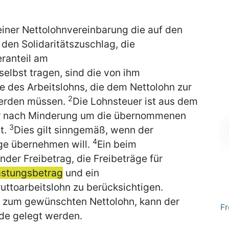
einer Nettolohnvereinbarung die auf den
 den Solidaritätszuschlag, die
ranteil am
elbst tragen, sind die von ihm
des Arbeitslohns, die dem Nettolohn zur
2
werden müssen.
Die Lohnsteuer ist aus dem
der nach Minderung um die übernommenen
3
t.
Dies gilt sinngemäß, wenn der
4
äge übernehmen will.
Ein beim
der Freibetrag, die Freibeträge für
astungsbetrag
und ein
ttoarbeitslohn zu berücksichtigen.
e zum gewünschten Nettolohn, kann der
Fr
nde gelegt werden.