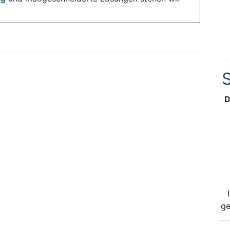
S
D
ge