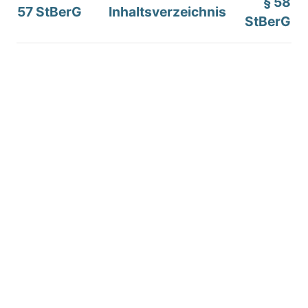
§ 58
57 StBerG
Inhaltsverzeichnis
StBerG