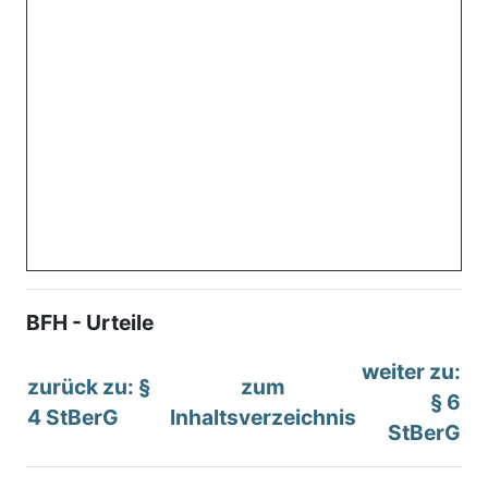
BFH - Urteile
weiter zu:
zurück zu: §
zum
§ 6
4 StBerG
Inhaltsverzeichnis
StBerG